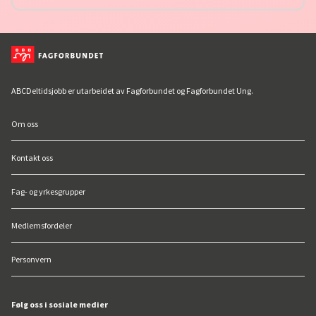
ABCDeltidsjobb er utarbeidet av
Fagforbundet
og
Fagforbundet Ung
.
Om oss
Kontakt oss
Fag- og yrkesgrupper
Medlemsfordeler
Personvern
Følg oss i sosiale medier