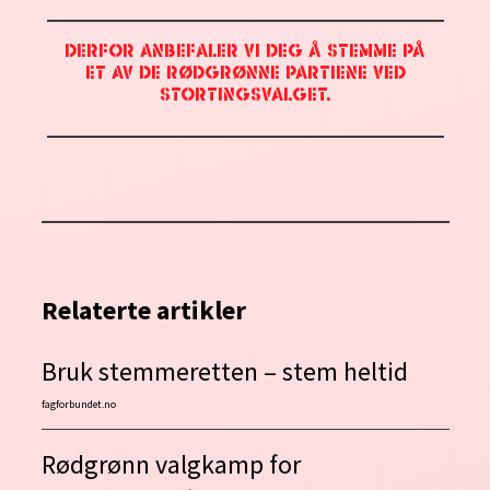
DERFOR ANBEFALER VI DEG Å STEMME PÅ
ET AV DE RØDGRØNNE PARTIENE VED
STORTINGSVALGET.
Relaterte artikler
Bruk stemmeretten – stem heltid
fagforbundet.no
Rødgrønn valgkamp for